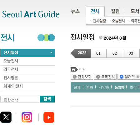
주메뉴
서브메뉴
본문바로가기
하단
2024년 8월
2023
01
02
03
0
건
전체
회화
서양화
동양화
조각
통합검색