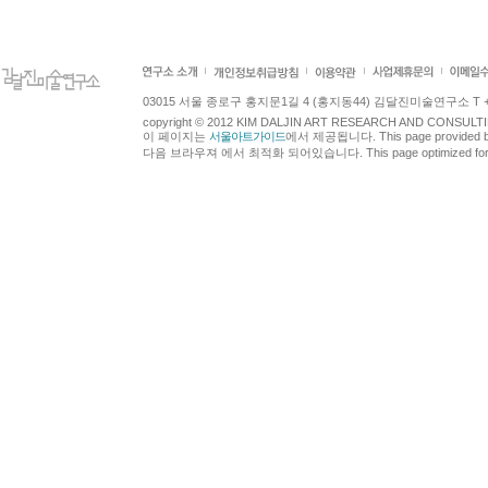
03015 서울 종로구 홍지문1길 4 (홍지동44) 김달진미술연구소 T +82.2.7
copyright © 2012 KIM DALJIN ART RESEARCH AND CONSULTING.
이 페이지는
서울아트가이드
에서 제공됩니다. This page provided 
다음 브라우져 에서 최적화 되어있습니다. This page optimized for t