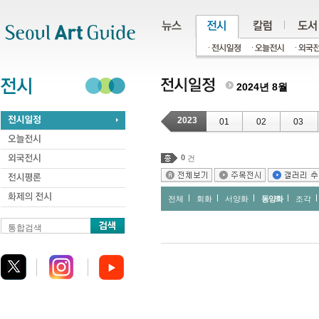
주메뉴
서브메뉴
본문바로가기
하단
2024년 8월
2023
01
02
03
0
건
전체
회화
서양화
동양화
조각
통합검색