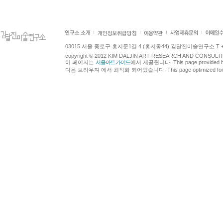
03015 서울 종로구 홍지문1길 4 (홍지동44) 김달진미술연구소 T +82.2.7
copyright © 2012 KIM DALJIN ART RESEARCH AND CONSULTING.
이 페이지는
서울아트가이드
에서 제공됩니다. This page provided 
다음 브라우져 에서 최적화 되어있습니다. This page optimized for t