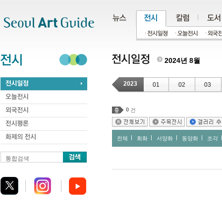
주메뉴
서브메뉴
본문바로가기
하단
2024년 8월
2023
01
02
03
0
건
전체
회화
서양화
동양화
조각
통합검색