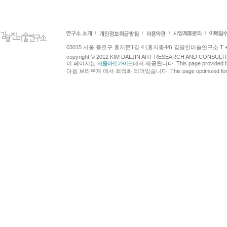
03015 서울 종로구 홍지문1길 4 (홍지동44) 김달진미술연구소 T +82.2.7
copyright © 2012 KIM DALJIN ART RESEARCH AND CONSULTING.
이 페이지는
서울아트가이드
에서 제공됩니다. This page provided 
다음 브라우져 에서 최적화 되어있습니다. This page optimized for t