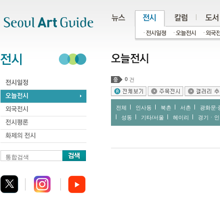
주메뉴
서브메뉴
본문바로가기
하단
0
건
전체
인사동
북촌
서촌
광화문∙
성동
기타/서울
헤이리
경기ㆍ인
통합검색