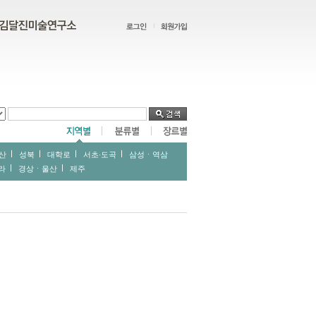
산
성북
대학로
서초∙도곡
삼성ㆍ역삼
라
경상ㆍ울산
제주