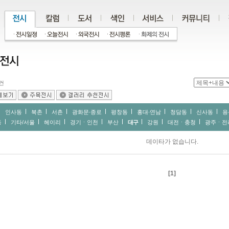
건
인사동
북촌
서촌
광화문∙종로
평창동
홍대∙연남
청담동
신사동
용
동
기타/서울
헤이리
경기ㆍ인천
부산
대구
강원
대전ㆍ충청
광주ㆍ전
데이타가 없습니다.
[1]