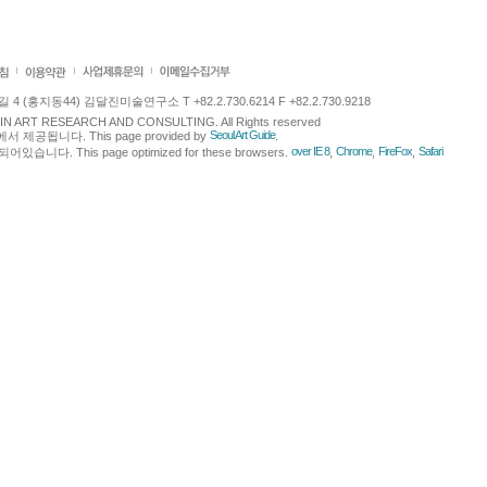
 (홍지동44) 김달진미술연구소 T +82.2.730.6214 F +82.2.730.9218
LJIN ART RESEARCH AND CONSULTING. All Rights reserved
Seoul Art Guide
에서 제공됩니다. This page provided by
.
over IE 8
Chrome
FireFox
Safari
다. This page optimized for these browsers.
,
,
,