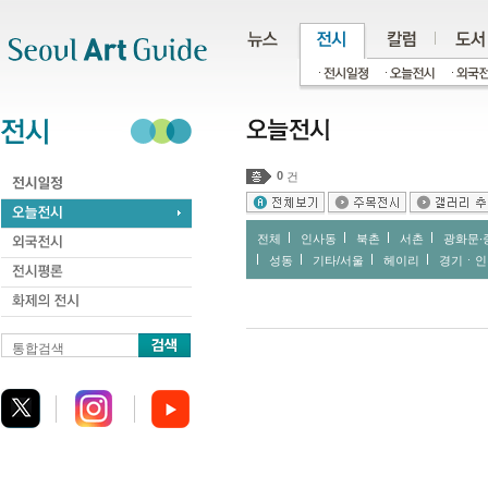
주메뉴
서브메뉴
본문바로가기
하단
0
건
전체
인사동
북촌
서촌
광화문∙
성동
기타/서울
헤이리
경기ㆍ인
통합검색