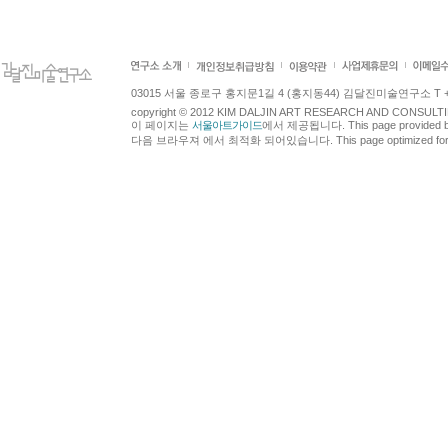
03015 서울 종로구 홍지문1길 4 (홍지동44) 김달진미술연구소 T +82.2.7
copyright © 2012 KIM DALJIN ART RESEARCH AND CONSULTING.
이 페이지는
서울아트가이드
에서 제공됩니다. This page provided 
다음 브라우져 에서 최적화 되어있습니다. This page optimized for t