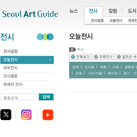
주메뉴
서브메뉴
본문바로가기
하단
0
건
전체
인사동
북촌
서촌
광화문∙
성동
기타/서울
헤이리
경기ㆍ인
통합검색