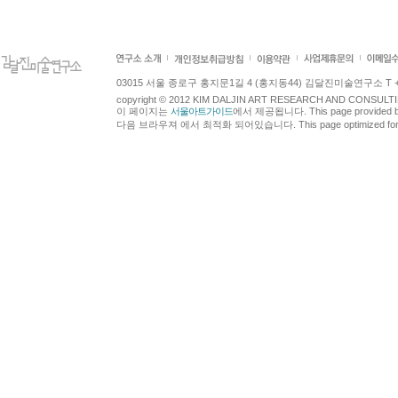
03015 서울 종로구 홍지문1길 4 (홍지동44) 김달진미술연구소 T +82.2.7
copyright © 2012 KIM DALJIN ART RESEARCH AND CONSULTING.
이 페이지는
서울아트가이드
에서 제공됩니다. This page provided 
다음 브라우져 에서 최적화 되어있습니다. This page optimized for t