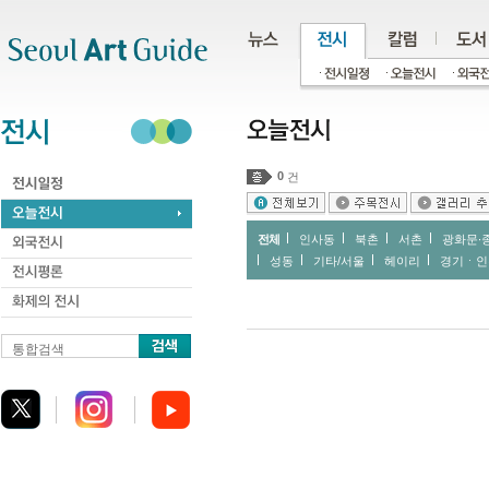
주메뉴
서브메뉴
본문바로가기
하단
0
건
전체
인사동
북촌
서촌
광화문∙
성동
기타/서울
헤이리
경기ㆍ인
통합검색