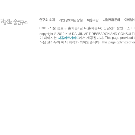
03015 서울 종로구 홍지문1길 4 (홍지동44) 김달진미술연구소 T +82.2.7
copyright © 2012 KIM DALJIN ART RESEARCH AND CONSULTING.
이 페이지는
서울아트가이드
에서 제공됩니다. This page provided 
다음 브라우져 에서 최적화 되어있습니다. This page optimized for t