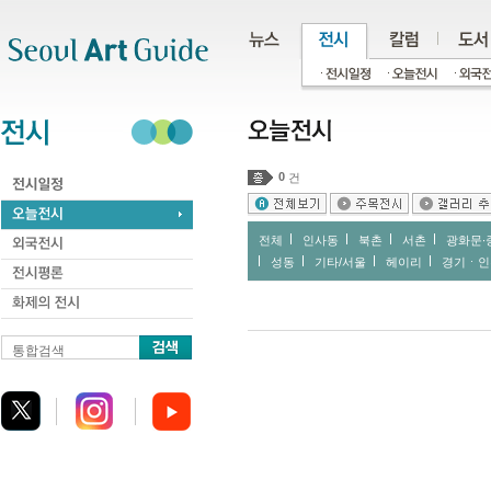
주메뉴
서브메뉴
본문바로가기
하단
0
건
전체
인사동
북촌
서촌
광화문∙
성동
기타/서울
헤이리
경기ㆍ인
통합검색