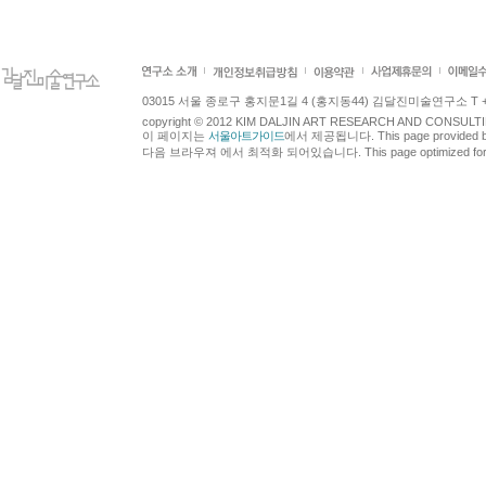
03015 서울 종로구 홍지문1길 4 (홍지동44) 김달진미술연구소 T +82.2.7
copyright © 2012 KIM DALJIN ART RESEARCH AND CONSULTING.
이 페이지는
서울아트가이드
에서 제공됩니다. This page provided 
다음 브라우져 에서 최적화 되어있습니다. This page optimized for t