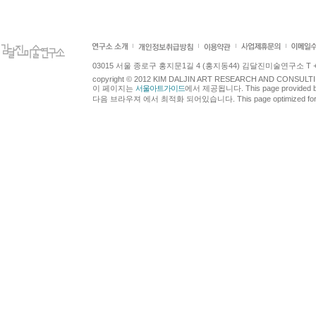
03015 서울 종로구 홍지문1길 4 (홍지동44) 김달진미술연구소 T +82.2.7
copyright © 2012 KIM DALJIN ART RESEARCH AND CONSULTING.
이 페이지는
서울아트가이드
에서 제공됩니다. This page provided 
다음 브라우져 에서 최적화 되어있습니다. This page optimized for t