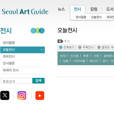
주메뉴
서브메뉴
본문바로가기
하단
0
건
전체
인사동
북촌
서촌
광화문∙
성동
기타/서울
헤이리
경기ㆍ인
통합검색