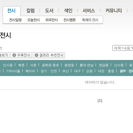
건
인사동
북촌
서촌
광화문∙종로
평창동
홍대∙연남
청담동
신사동
용
동
기타/서울
헤이리
경기ㆍ인천
부산
대구
강원
대전ㆍ충청
광주ㆍ전
데이타가 없습니다.
[1]