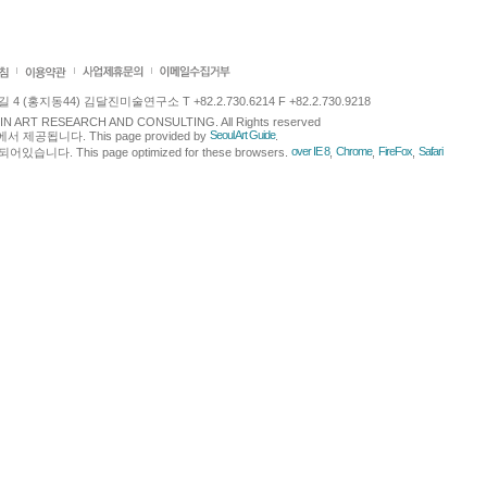
 (홍지동44) 김달진미술연구소 T +82.2.730.6214 F +82.2.730.9218
LJIN ART RESEARCH AND CONSULTING. All Rights reserved
Seoul Art Guide
에서 제공됩니다. This page provided by
.
over IE 8
Chrome
FireFox
Safari
다. This page optimized for these browsers.
,
,
,