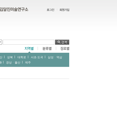
산
성북
대학로
서초∙도곡
삼성ㆍ역삼
라
경상ㆍ울산
제주