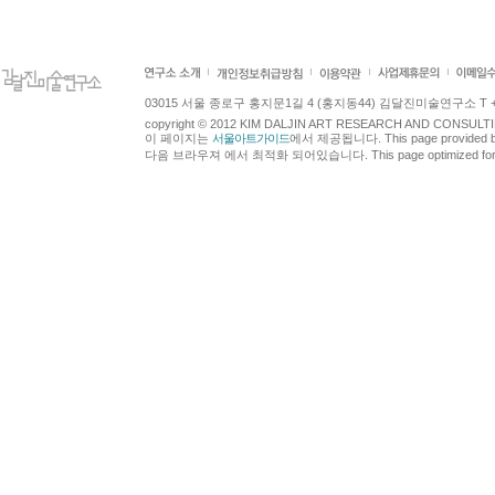
03015 서울 종로구 홍지문1길 4 (홍지동44) 김달진미술연구소 T +82.2.7
copyright © 2012 KIM DALJIN ART RESEARCH AND CONSULTING.
이 페이지는
서울아트가이드
에서 제공됩니다. This page provided 
다음 브라우져 에서 최적화 되어있습니다. This page optimized for t