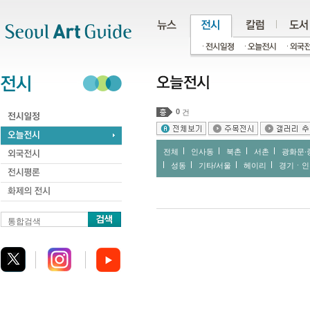
주메뉴
서브메뉴
본문바로가기
하단
0
건
전체
인사동
북촌
서촌
광화문∙
성동
기타/서울
헤이리
경기ㆍ인
통합검색