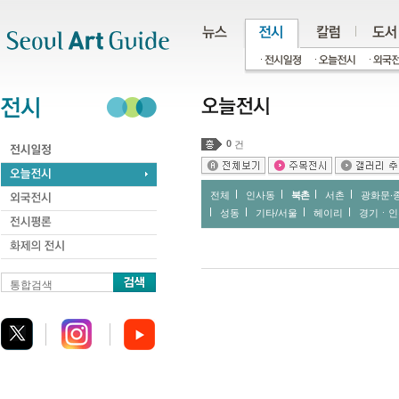
주메뉴
서브메뉴
본문바로가기
하단
0
건
전체
인사동
북촌
서촌
광화문∙
성동
기타/서울
헤이리
경기ㆍ인
통합검색