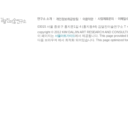
03015 서울 종로구 홍지문1길 4 (홍지동44) 김달진미술연구소 T +82.2.7
copyright © 2012 KIM DALJIN ART RESEARCH AND CONSULTING.
이 페이지는
서울아트가이드
에서 제공됩니다. This page provided 
다음 브라우져 에서 최적화 되어있습니다. This page optimized for t