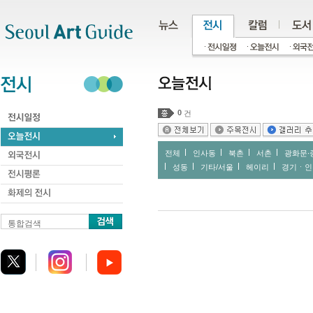
주메뉴
서브메뉴
본문바로가기
하단
0
건
전체
인사동
북촌
서촌
광화문∙
성동
기타/서울
헤이리
경기ㆍ인
통합검색