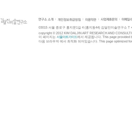
03015 서울 종로구 홍지문1길 4 (홍지동44) 김달진미술연구소 T +82.2.7
copyright © 2012 KIM DALJIN ART RESEARCH AND CONSULTING.
이 페이지는
서울아트가이드
에서 제공됩니다. This page provided 
다음 브라우져 에서 최적화 되어있습니다. This page optimized for t