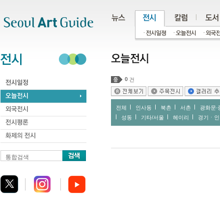
주메뉴
서브메뉴
본문바로가기
하단
0
건
전체
인사동
북촌
서촌
광화문∙
성동
기타/서울
헤이리
경기ㆍ인
통합검색