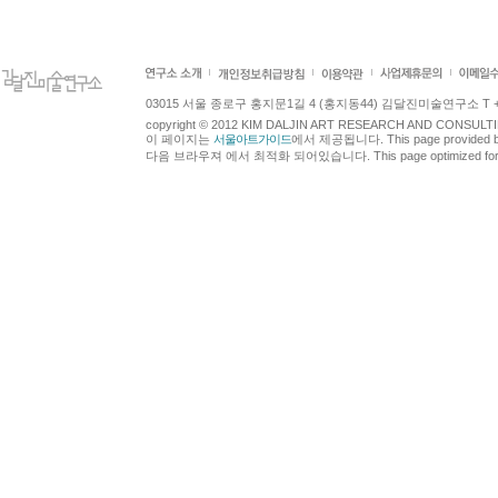
03015 서울 종로구 홍지문1길 4 (홍지동44) 김달진미술연구소 T +82.2.7
copyright © 2012 KIM DALJIN ART RESEARCH AND CONSULTING.
이 페이지는
서울아트가이드
에서 제공됩니다. This page provided 
다음 브라우져 에서 최적화 되어있습니다. This page optimized for t