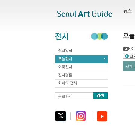
주메뉴
서브메뉴
본문바로가기
하단
0
전체
통합검색