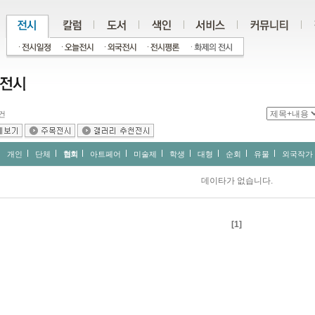
건
개인
단체
협회
아트페어
미술제
학생
대형
순회
유물
외국작가
데이타가 없습니다.
[1]