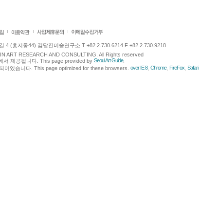
 (홍지동44) 김달진미술연구소 T +82.2.730.6214 F +82.2.730.9218
LJIN ART RESEARCH AND CONSULTING. All Rights reserved
Seoul Art Guide
에서 제공됩니다. This page provided by
.
over IE 8
Chrome
FireFox
Safari
다. This page optimized for these browsers.
,
,
,