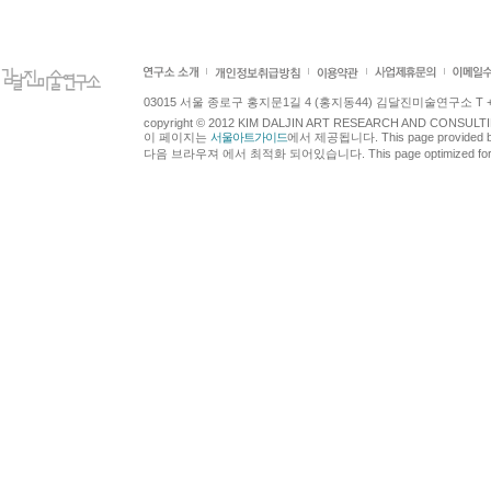
03015 서울 종로구 홍지문1길 4 (홍지동44) 김달진미술연구소 T +82.2.7
copyright © 2012 KIM DALJIN ART RESEARCH AND CONSULTING.
이 페이지는
서울아트가이드
에서 제공됩니다. This page provided 
다음 브라우져 에서 최적화 되어있습니다. This page optimized for t