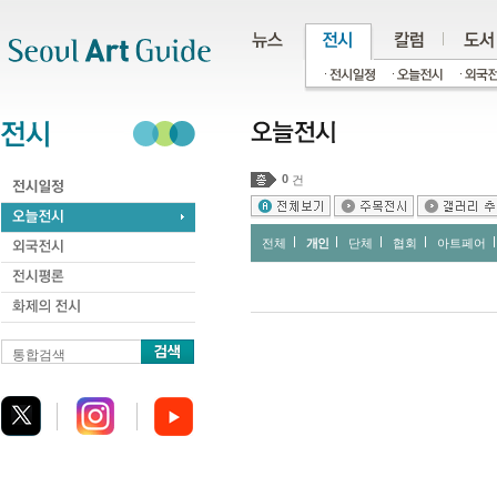
주메뉴
서브메뉴
본문바로가기
하단
0
건
전체
개인
단체
협회
아트페어
통합검색