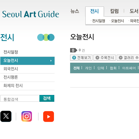
주메뉴
서브메뉴
본문바로가기
하단
0
건
전체
개인
단체
협회
아트페어
통합검색