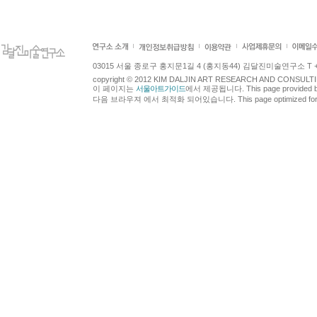
03015 서울 종로구 홍지문1길 4 (홍지동44) 김달진미술연구소 T +82.2.7
copyright © 2012 KIM DALJIN ART RESEARCH AND CONSULTING.
이 페이지는
서울아트가이드
에서 제공됩니다. This page provided 
다음 브라우져 에서 최적화 되어있습니다. This page optimized for t