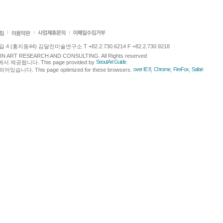
 (홍지동44) 김달진미술연구소 T +82.2.730.6214 F +82.2.730.9218
LJIN ART RESEARCH AND CONSULTING. All Rights reserved
Seoul Art Guide
에서 제공됩니다. This page provided by
.
over IE 8
Chrome
FireFox
Safari
다. This page optimized for these browsers.
,
,
,