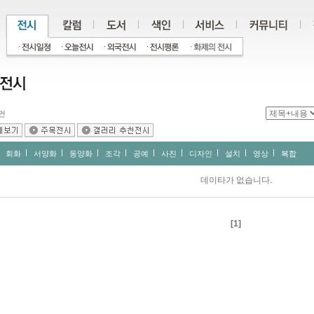
건
회화
서양화
동양화
조각
공예
사진
디자인
설치
영상
복합
데이타가 없습니다.
[1]