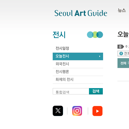
주메뉴
서브메뉴
본문바로가기
하단
0
전체
통합검색