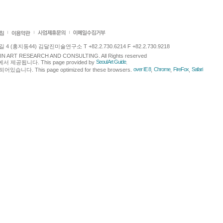
 (홍지동44) 김달진미술연구소 T +82.2.730.6214 F +82.2.730.9218
LJIN ART RESEARCH AND CONSULTING. All Rights reserved
Seoul Art Guide
에서 제공됩니다. This page provided by
.
over IE 8
Chrome
FireFox
Safari
다. This page optimized for these browsers.
,
,
,