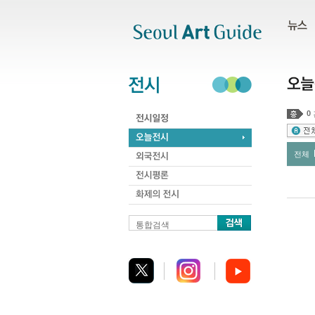
주메뉴
서브메뉴
본문바로가기
하단
0
전체
통합검색