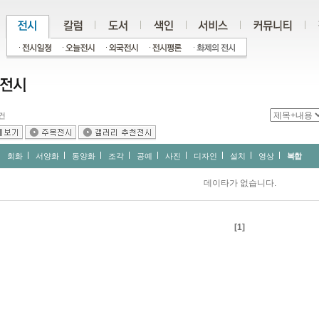
건
회화
서양화
동양화
조각
공예
사진
디자인
설치
영상
복합
데이타가 없습니다.
[1]