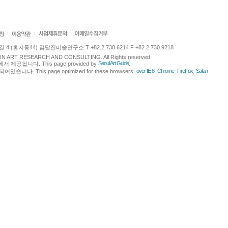
 (홍지동44) 김달진미술연구소 T +82.2.730.6214 F +82.2.730.9218
LJIN ART RESEARCH AND CONSULTING. All Rights reserved
Seoul Art Guide
에서 제공됩니다. This page provided by
.
over IE 8
Chrome
FireFox
Safari
다. This page optimized for these browsers.
,
,
,