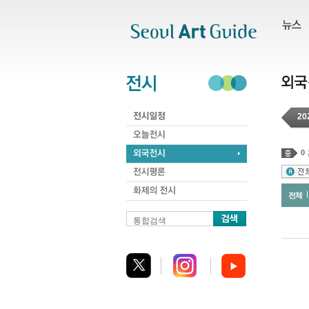
주메뉴
서브메뉴
본문바로가기
하단
20
0
전체
통합검색