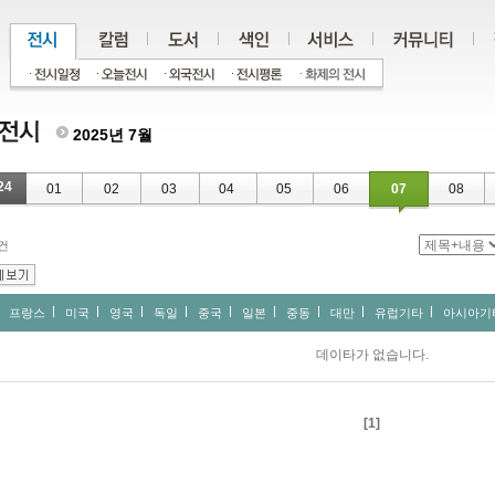
2025년 7월
24
01
02
03
04
05
06
07
08
건
프랑스
미국
영국
독일
중국
일본
중동
대만
유럽기타
아시아기
데이타가 없습니다.
[1]