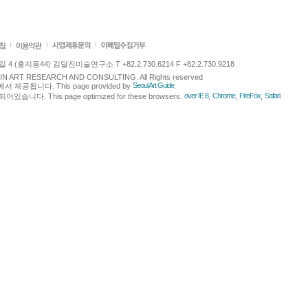
 (홍지동44) 김달진미술연구소 T +82.2.730.6214 F +82.2.730.9218
LJIN ART RESEARCH AND CONSULTING. All Rights reserved
Seoul Art Guide
에서 제공됩니다. This page provided by
.
over IE 8
Chrome
FireFox
Safari
다. This page optimized for these browsers.
,
,
,