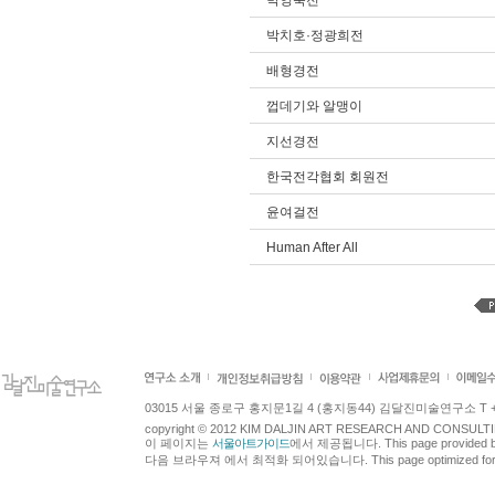
박영숙전
박치호·정광희전
배형경전
껍데기와 알맹이
지선경전
한국전각협회 회원전
윤여걸전
Human After All
03015 서울 종로구 홍지문1길 4 (홍지동44) 김달진미술연구소 T +82.2.7
copyright © 2012 KIM DALJIN ART RESEARCH AND CONSULTING.
이 페이지는
서울아트가이드
에서 제공됩니다. This page provided 
다음 브라우져 에서 최적화 되어있습니다. This page optimized for t