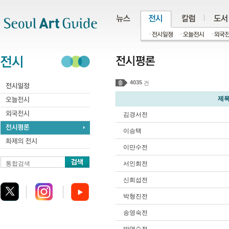
주메뉴
서브메뉴
본문바로가기
하단
4035
건
제
김경서전
이승택
이만수전
통합검색
서인희전
신희섭전
박형진전
송영숙전