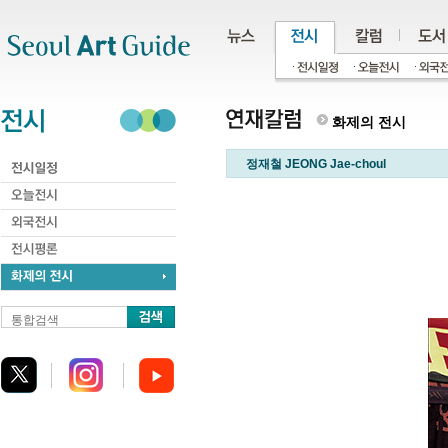
주메뉴
서브메뉴
본문바로가기
하단
화제의 전시
정재철 JEONG Jae-choul
통합검색