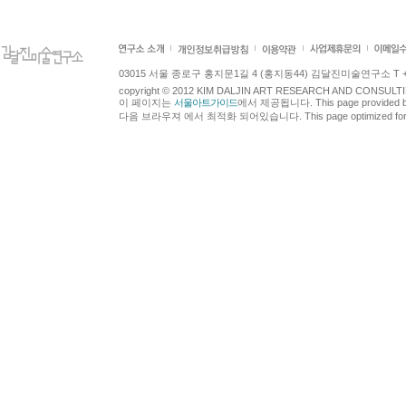
03015 서울 종로구 홍지문1길 4 (홍지동44) 김달진미술연구소 T +82.2.7
copyright © 2012 KIM DALJIN ART RESEARCH AND CONSULTING.
이 페이지는
서울아트가이드
에서 제공됩니다. This page provided 
다음 브라우져 에서 최적화 되어있습니다. This page optimized for t