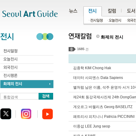
주메뉴
서브메뉴
본문바로가기
하단
화제의 전시
1685
건
김종학 KIM Chong Hak
데이터 사피엔스 Data Sapiens
별처럼 남은 이름, 석주 윤영자 서거 
통합검색
제24회 동강국제사진제 24th DongGang Inte
게오르그 바젤리츠 Georg BASELITZ
패트리샤 피치니니 Patricia PICCININI
이중섭 LEE Jung seop