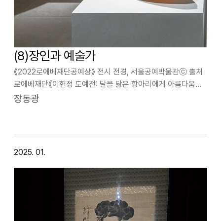
(8)장인과 예술가
《2022로에베재단공예상》 전시 전경, 서울공예박물관ⓒ 출처
로에베재단《이헌정 도예전: 달을 닮은 항아리에게 아름다움을
묻다》, 박여숙화랑, 2024ⓒ 사진 장동광공예에 있어서 하나의
장동광
딜레마가 있다. 그것은 공예가를 전통적 개념으로 이해하여
장인(匠人, Artisan)…
2025. 01.