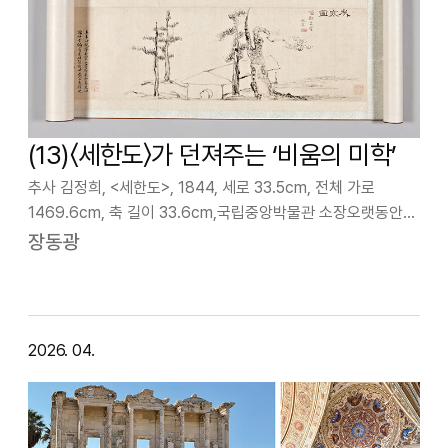
(13)〈세한도〉가 던져주는 ‘비움의 미학’
추사 김정희, <세한도>, 1844, 세로 33.5cm, 전체 가로
1469.6cm, 축 길이 33.6cm,국립중앙박물관 소장오랫동안
선진국이라 불린 영국 런던의 미술관들, 프랑스 파리의
장동광
미술사를 장식한 거장들의 소장품들, 독일의 미술관 건축이
지닌 실험정신들, 이탈리…
2026. 04.