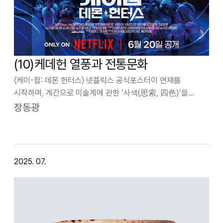
(10)케데헌 열풍과 전통문화
〈케이-팝: 데몬 헌터스〉 넷플릭스 공식포스터이 연재를
시작하며, 계간으로 미술계에 관한 ‘사색(思索, 四色)’을
하겠다는 중의적 의미에서 ‘미술사색’이라는 칼럼명을 정했다.
장동광
어언 10회째가 되었으니 3년이 다 되어가는 셈이다. 파도처럼
밀려오는 새로운 일로 바쁘게 지…
2025. 07.