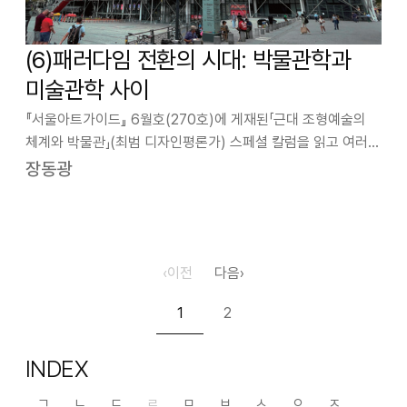
(6)패러다임 전환의 시대: 박물관학과
미술관학 사이
『서울아트가이드』 6월호(270호)에 게재된「근대 조형예술의
체계와 박물관」(최범 디자인평론가) 스페셜 칼럼을 읽고 여러
상념이 들었다. 미술에 있어서 근대와 현대에 관한 개념에
장동광
관해서는 대체로 동조하는 바이지만, 여기에는 두 가지 난제가
존재하고 있다. 첫째, 조형예…
‹
이전
다음
›
1
2
INDEX
ㄱ
ㄴ
ㄷ
ㄹ
ㅁ
ㅂ
ㅅ
ㅇ
ㅈ