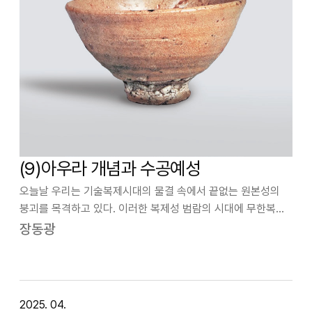
(9)아우라 개념과 수공예성
오늘날 우리는 기술복제시대의 물결 속에서 끝없는 원본성의
붕괴를 목격하고 있다. 이러한 복제성 범람의 시대에 무한복제
가능성이라는 매트릭스(Matrix) 개념은 이미 1999년 영화로
장동광
개봉되어 AI(인공지능)가 지배하는 세상에서의 현실과 가상,
진실과 거짓 사이의 철학…
2025. 04.