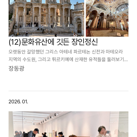
(12)문화유산에 깃든 장인정신
오랫동안 갈망했던 그리스 아테네 파르테논 신전과 마테오라
지역의 수도원, 그리고 튀르키예에 산재한 유적들을 둘러보기
위해 9박 11일간의 일정으로 여행을 다녀왔다. 이번 여행은
장동광
자연이 빚은 지구 지질학적 신비와 그 안에 인간이 투영한
건축적 간절한 열망이 응결된 역사의…
2026. 01.