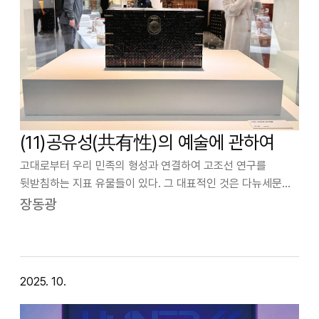
(11)공유성(共有性)의 예술에 관하여
고대로부터 우리 민족의 형성과 연결하여 고조선 연구를
뒷받침하는 지표 유물들이 있다. 그 대표적인 것은 다뉴세문경
(잔무늬거울)과 같은 청동거울과 청동방울·비파형 동검·고인돌
장동광
등이 있다. 유물이 출토되는 요동 지역과 만주 지방일대 그리고
한반도 전역에 걸쳐 고루 분포되어…
2025. 10.