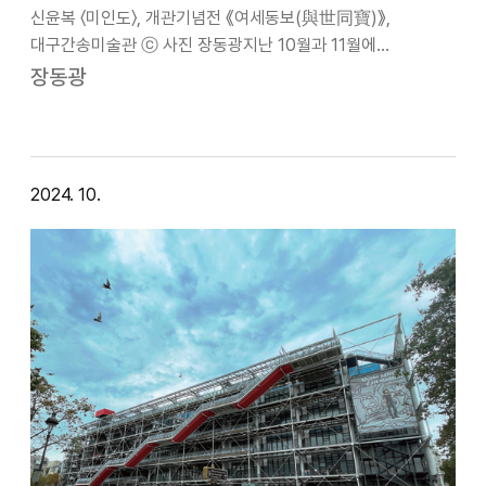
신윤복 〈미인도〉, 개관기념전 《여세동보(與世同寶)》,
대구간송미술관 ⓒ 사진 장동광지난 10월과 11월에
대구간송미술관과 동대문디자인플라자(DDP)에서 열리고
장동광
있는 간송미술문화재단 전시를 둘러보았다. 대구간송미술관은
《여세동보(與世同寶)》(2024.9.3-2024.1…
2024. 10.