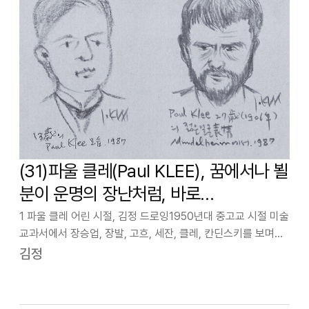
(31)파울 클레(Paul KLEE), 꿈에서나 뵐
분이 운명의 장난처럼, 바로…
1 파울 클레 어린 시절, 김정 드로잉1950년대 중고교 시절 미술
교과서에서 장승업, 장발, 고흐, 세잔, 클레, 칸딘스키를 보며
지냈다. 나는 클레(Paul KLEE, 1879-1940) 그림을 마치 동화
김정
그림처럼 좋아했다. 그 후 대학원 석사 논문도 「클레의 회화…