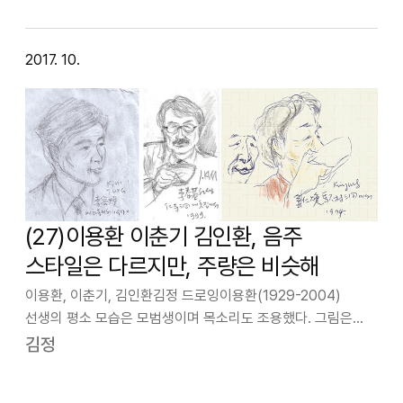
선생은 낙선된 후보 J 씨…
2017. 10.
(27)이용환 이춘기 김인환, 음주
스타일은 다르지만, 주량은 비슷해
이용환, 이춘기, 김인환김정 드로잉이용환(1929-2004)
선생의 평소 모습은 모범생이며 목소리도 조용했다. 그림은
사실적 표현 작업을 하셨다. 필자와는 앙가쥬망 동인으로 십여
김정
년 활동하셨고 건국대 교수 정년퇴직 이후엔 야외작업을 하며
전국을 누비셨다. 원로이신 심죽…