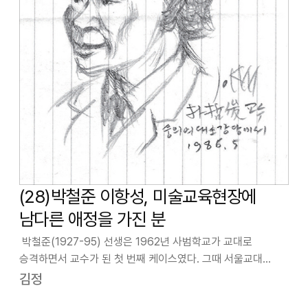
(28)박철준 이항성, 미술교육현장에
남다른 애정을 가진 분
박철준(1927-95) 선생은 1962년 사범학교가 교대로
승격하면서 교수가 된 첫 번째 케이스였다. 그때 서울교대
초대학장직을 놓고 J 씨와 C 씨가 물밑 경합을 벌였고, 결국 C
김정
씨가 초대학장이 됐다. 당시 C 씨를 적극 지지했던 박철준