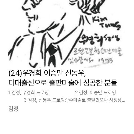
(24)우경희 이승만 신동우,
미대출신으로 출판미술에 성공한 분들
1 김정, 우경희 드로잉 2 김정, 이승만 드로잉
3 김정, 신동우 드로잉순수미술로 출발했으나 사정상
방향을 바꾸신 세 분의 미술인이다.우경희(1924-2000)
김정
선생은 동경제국미술학교 출신으로…