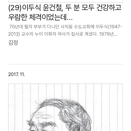
(29)이두식 윤건철, 두 분 모두 건강하고
우람한 체격이었는데…
70년대 필자 부부가 다니던 사직동 수도교회에 이두식(1947-
2013) 교수의 누이 이화자 여사가 집사로 계셨다. 1979년
교회에서 만난 이 여사가 나에게 “내 동생이 그림을 그리는데
김정
인사동에서 전시해요. 고집이 좀 있지만, 기회 되면 가서 보시고
조언 좀 해주실…
2017. 11.