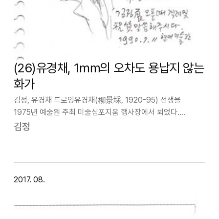
(26)유경채, 1㎜의 오차도 용납지 않는
화가
김정, 유경채 드로잉유경채(柳景埰, 1920-95) 선생을
1975년 예술원 주최 미술심포지움 행사장에서 뵈었다.
미술교육을 주제로 최덕휴 교수가 “1도는 1색 판화, 2도는 2색
김정
판화다. 3도는 3색 판화로써…”라고 발표하는 도중에 질문자인
박철준 교수가 “다색과 흑…
2017. 08.