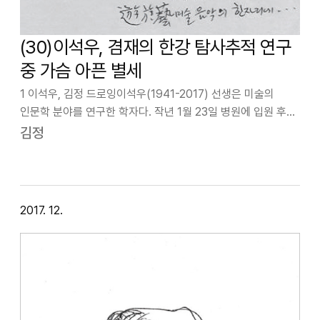
(30)이석우, 겸재의 한강 탐사추적 연구
중 가슴 아픈 별세
1 이석우, 김정 드로잉이석우(1941-2017) 선생은 미술의
인문학 분야를 연구한 학자다. 작년 1월 23일 병원에 입원 후
퇴원 13일 만에 응급실로 이동, 급성폐질환으로 별세하셨다.
김정
사학전공에 미술비평 장르를 인문학적 연구로, 영국을 왕래하며
폭넓게 저술해온 학자…
2017. 12.