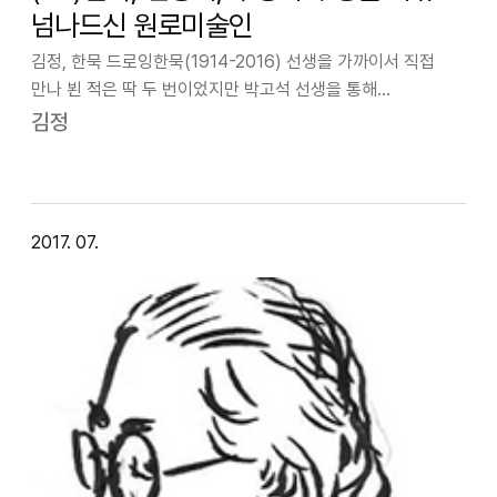
넘나드신 원로미술인
김정, 한묵 드로잉한묵(1914-2016) 선생을 가까이서 직접
만나 뵌 적은 딱 두 번이었지만 박고석 선생을 통해
1960년대부터 전해 들어 익숙한 분이다. 한묵 선생은 한평생
김정
거의 프랑스에서 지내셨다. 박고석 선생의 말을 빌리면 “한묵
선생는 성질이 좀 화끈한 데가…
2017. 07.