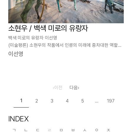
소현우 / 백색 미로의 유랑자
백색 미로의 유랑자 이선영
(미술평론) 소현우의 작품에서 인류의 미래에 중차대한 역할을
할 주인공은 토템 같은 머리 장식에 빛나는 홀을 든 선지자 풍모
이선영
로, 동물들과 함께 사막을 횡단하는 중이다. 시야가 뻥 뚫려있으
면서도 늘 지형이 바뀌는 ‘사막은 미로’(자크 아탈리)이다…
‹
이전
다음
›
1
2
3
4
5
197
…
INDEX
ㄱ
ㄴ
ㄷ
ㄹ
ㅁ
ㅂ
ㅅ
ㅇ
ㅈ