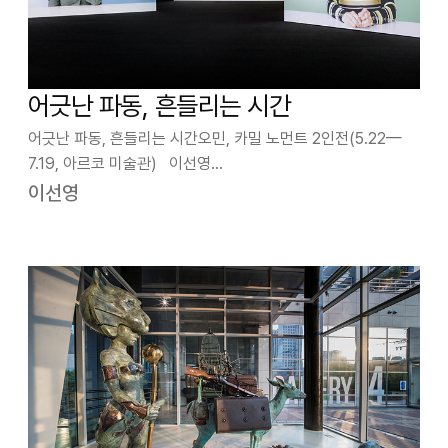
어긋난 파동, 흔들리는 시간
어긋난 파동, 흔들리는 시간오민, 카밀 노먼트 2인전(5.22—
7.19, 아르코 미술관) 이선영
(미술평론) 얼마 전 끝난 선거까지 가세해 온통 시끌벅적한 거
이선영
리, 그 소리만큼이나 크게 ‘들리는’ 거리를 도배한 플래카드와
글자수 많고 큰 간판들, 아이돌 그룹의 무술에 …