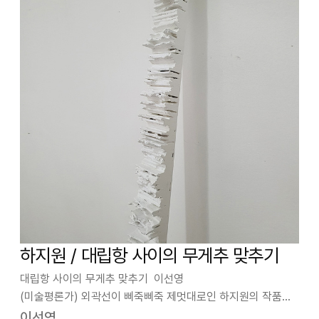
하지원 / 대립항 사이의 무게추 맞추기
대립항 사이의 무게추 맞추기 이선영
(미술평론가) 외곽선이 삐죽삐죽 제멋대로인 하지원의 작품은
겉보기와 달리 그 자신이 만든 단위 구조가 존재한다. 퍼즐이나
이선영