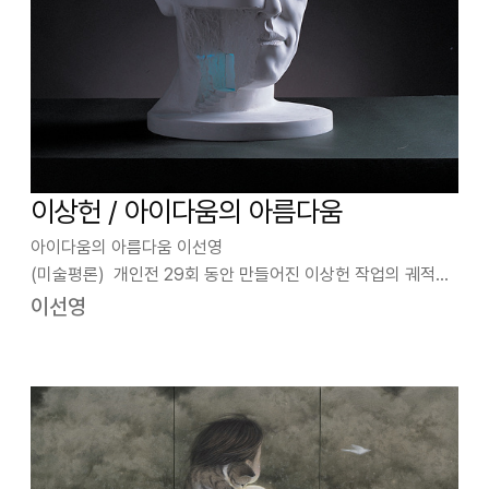
이상헌 / 아이다움의 아름다움
아이다움의 아름다움 이선영
(미술평론) 개인전 29회 동안 만들어진 이상헌 작업의 궤적은
마치 노련한 목수가 나무와 대화하는 법을 익히는 과정과 같다.
이선영
그는 작품 발표를 시작한 1992년 이래 러시아, 터키, 덴마크, 대
만 등 해외에 많이 초대되어 나무와 인간이라는 소…