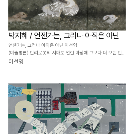
박지혜 / 언젠가는, 그러나 아직은 아닌
언젠가는, 그러나 아직은 아닌 이선영
(미술평론) 반려로봇의 시대도 열린 마당에 그보다 더 오랜 반
려동물은 새삼스러울 수 있다. 한국도 10명 중 3명 정도가 반려
이선영
동물을 키운다는 통계가 있을 만큼 보편화됐다. 박지혜는 어린
시절부터 동물과 함께했고, 어른이 돼서 유기견센…