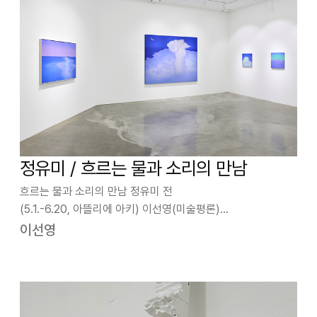
정유미 / 흐르는 물과 소리의 만남
흐르는 물과 소리의 만남 정유미 전
(5.1.-6.20, 아뜰리에 아키) 이선영(미술평론)
우주에서 포착된 지구는 바다와 구름이 뒤덮인 푸른 별로 나타
이선영
난다. 지상에서도 지구를 감싸는 공기가 빛을 산란하기에 하늘
은 푸르게 보인다. 정유미의 작품을 이루는 요소들은 지구에서
차…