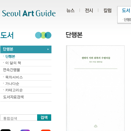
주메뉴
서브메뉴
본문바로가기
하단
단행본
이 달의 책
목차서비스
가나다순
카테고리순
통합검색