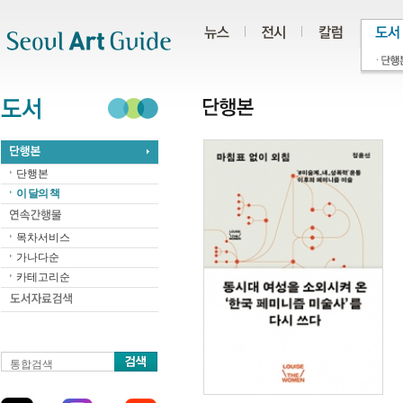
주메뉴
서브메뉴
본문바로가기
하단
단행본
이 달의 책
목차서비스
가나다순
카테고리순
통합검색