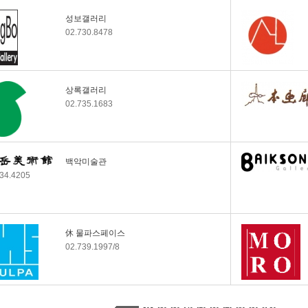
갤러리미즈
성보갤러리
갤러리라메르
02.730.8478
가람화랑
가나아트스페이스 (갤
러리가나로 명칭변경)
休 서울화랑(구 스페
상록갤러리
이스틈새)
02.735.1683
김진혜갤러리
토포하우스(토포하우
스아트센터로 명칭변
경)
백악미술관
리더스갤러리수
734.4205
갤러리아트플러스
閉 쌈지길 갤러리쌈지
移 갤러리도스
모인화랑
休 물파스페이스
갤러리눈
02.739.1997/8
명갤러리
휴관_북스
休 이형아트센터
통인가게 통인옥션갤