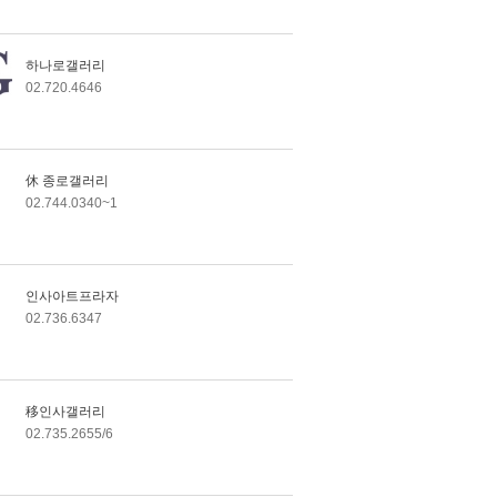
하나로갤러리
02.720.4646
休 종로갤러리
02.744.0340~1
인사아트프라자
02.736.6347
移인사갤러리
02.735.2655/6