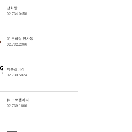
선화랑
02.734.0458
閉 본화랑 인사동
02.732.2366
백송갤러리
02.730.5824
休 모로갤러리
02.739.1666