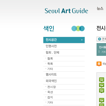
주메뉴
서브메뉴
본문바로가기
하단
인사동
기타
협회
학회
기타
전시장
옥션
잡지
기타