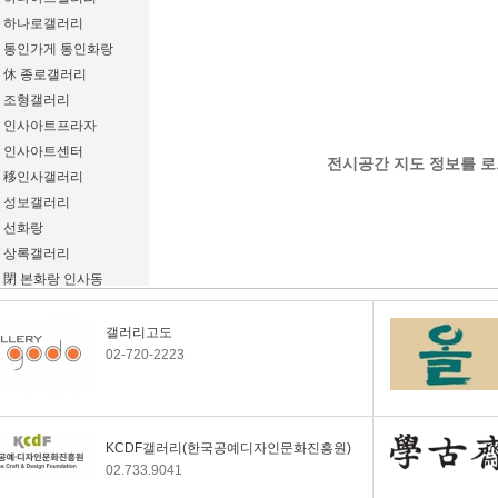
하나로갤러리
통인가게 통인화랑
休 종로갤러리
조형갤러리
인사아트프라자
인사아트센터
전시공간 지도 정보를 로
移인사갤러리
성보갤러리
선화랑
상록갤러리
閉 본화랑 인사동
백악미술관
백송갤러리
갤러리고도
02-720-2223
休 물파스페이스
休 모로갤러리
모란갤러리
모던화랑
KCDF갤러리(한국공예디자인문화진흥원)
동호갤러리
02.733.9041
동산방화랑