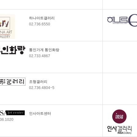
동덕아트갤러리
休 덕원갤러리
閉 단성갤러리
하나아트갤러리
노화랑
02.736.6550
노암갤러리
나화랑
김영섭사진화랑
통인가게 통인화랑
그린갤러리
02.733.4867
관훈갤러리
移 서울아트센터 공평
갤러리(공평아트로 명
칭변경)
조형갤러리
移공아트스페이스 (구
02.736.4804~5
공갤러리)
경인미술관
休 창갤러리
갤러리우림
인사아트센터
갤러리에이엠(구)
736.1020
갤러리서호
갤러리블루