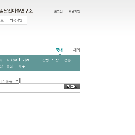
북
대학로
서초∙도곡
삼성ㆍ역삼
성동
상ㆍ울산
제주