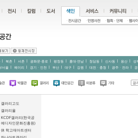
북촌
서촌
광화문∙종로
평창동
홍대∙연남
청담동
신사동
용산
성
/서울
헤이리
경기ㆍ인천
부산
대구
강원
대전ㆍ충청
광주ㆍ전라
경
갤러리고도
갤러리올
KCDF갤러리(한국공
예디자인문화진흥원)
休 학고재아트센터
하나아트갤러리