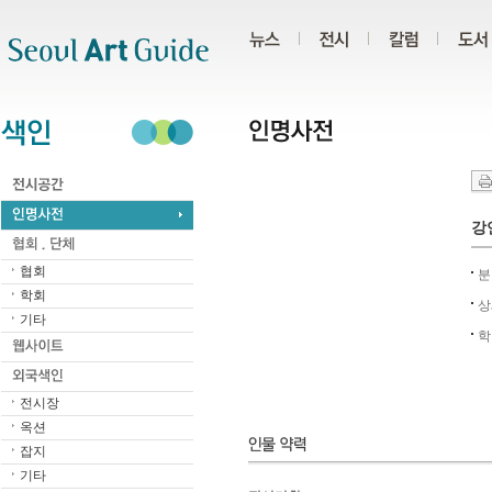
주메뉴
서브메뉴
본문바로가기
하단
강연
협회
분
학회
상
기타
학
전시장
옥션
잡지
기타