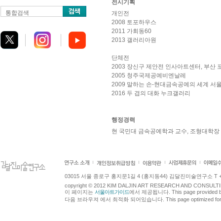
전시기획
통합검색
개인전
2008 토포하우스
2011 가회동60
2013 갤러리아원
단체전
2003 장신구 제안전 인사아트센터, 부산
2005 청주국제공예비엔날레
2009 말하는 손-현대금속공예의 세계 
2016 두 겹의 대화 누크갤러리
행정경력
현 국민대 금속공예학과 교수, 조형대학장
03015 서울 종로구 홍지문1길 4 (홍지동44) 김달진미술연구소 T +82.2.7
copyright © 2012 KIM DALJIN ART RESEARCH AND CONSULTING.
이 페이지는
서울아트가이드
에서 제공됩니다. This page provided 
다음 브라우져 에서 최적화 되어있습니다. This page optimized for t