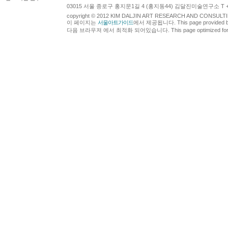
03015 서울 종로구 홍지문1길 4 (홍지동44) 김달진미술연구소 T +82.2.7
copyright © 2012 KIM DALJIN ART RESEARCH AND CONSULTING.
이 페이지는
서울아트가이드
에서 제공됩니다. This page provided 
다음 브라우져 에서 최적화 되어있습니다. This page optimized for t