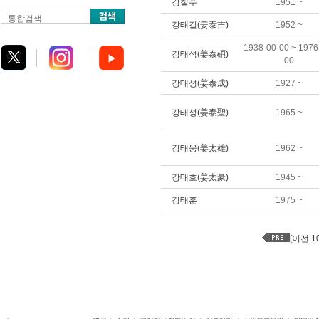
강철수
1951 ~
통합검색
강태길(姜泰吉)
1952 ~
1938-00-00 ~ 1976
강태석(姜泰碩)
00
강태성(姜泰成)
1927 ~
강태성(姜泰聖)
1965 ~
강태웅(姜太雄)
1962 ~
강태호(姜太豪)
1945 ~
강태훈
1975 ~
[이전 1