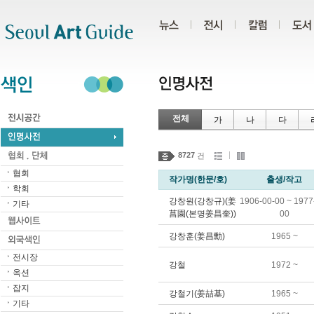
주메뉴
서브메뉴
본문바로가기
하단
전체
가
나
다
8727
건
협회
작가명(한문/호)
출생/작고
학회
강창원(강창규)(姜
1906-00-00 ~ 1977
기타
菖園(본명姜昌奎))
00
강창훈(姜昌勳)
1965 ~
전시장
강철
1972 ~
옥션
잡지
강철기(姜喆基)
1965 ~
기타