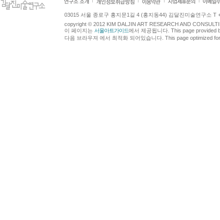
03015 서울 종로구 홍지문1길 4 (홍지동44) 김달진미술연구소 T +82.2.7
copyright © 2012 KIM DALJIN ART RESEARCH AND CONSULTING.
이 페이지는
서울아트가이드
에서 제공됩니다. This page provided 
다음 브라우져 에서 최적화 되어있습니다. This page optimized for t