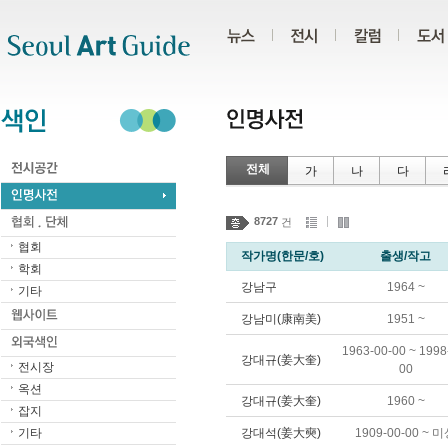
주메뉴
서브메뉴
본문바로가기
하단
전체
가
나
다
8727
건
협회
작가명(한문/호)
출생/작고
학회
강남구
1964 ~
기타
강남미(康南美)
1951 ~
1963-00-00 ~ 1998
강대규(姜大奎)
전시장
00
옥션
강대규(姜大奎)
1960 ~
잡지
기타
강대석(姜大奭)
1909-00-00 ~ 