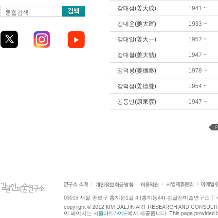
강대성(姜大成)
1941 ~
통합검색
강대운(姜大運)
1933 ~
강대일(姜大一)
1957 ~
강대철(姜大喆)
1947 ~
강덕봉(姜德奉)
1978 ~
강덕성(姜德聲)
1954 ~
강동언(康東彦)
1947 ~
03015 서울 종로구 홍지문1길 4 (홍지동44) 김달진미술연구소 T +82.2.7
copyright © 2012 KIM DALJIN ART RESEARCH AND CONSULTING.
이 페이지는
서울아트가이드
에서 제공됩니다. This page provided 