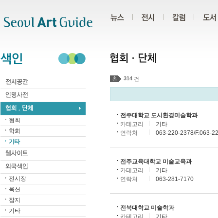
주메뉴
서브메뉴
본문바로가기
하단
314
건
전주대학교 도시환경미술학과
협회
카테고리
기타
학회
연락처
063-220-2378/F.063-2
기타
전주교육대학교 미술교육과
카테고리
기타
전시장
연락처
063-281-7170
옥션
잡지
전북대학교 미술학과
기타
카테고리
기타