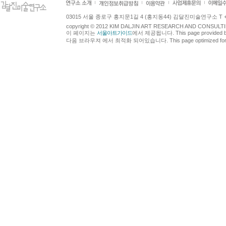
03015 서울 종로구 홍지문1길 4 (홍지동44) 김달진미술연구소 T +82.2.7
copyright © 2012 KIM DALJIN ART RESEARCH AND CONSULTING.
이 페이지는
서울아트가이드
에서 제공됩니다. This page provided 
다음 브라우져 에서 최적화 되어있습니다. This page optimized for t