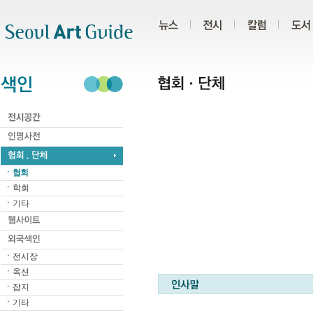
주메뉴
서브메뉴
본문바로가기
하단
협회
학회
기타
전시장
옥션
잡지
기타