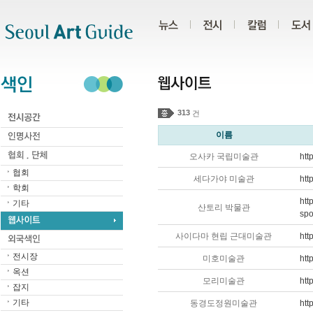
주메뉴
서브메뉴
본문바로가기
하단
313
건
이름
오사카 국립미술관
htt
협회
세다가야 미술관
htt
학회
htt
기타
산토리 박물관
spo
사이다마 현립 근대미술관
htt
전시장
미호미술관
htt
옥션
모리미술관
htt
잡지
기타
동경도정원미술관
htt