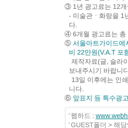
③ 1년 광고료는 12
- 미술관ㆍ화랑을 
다.
④ 6개월 광고료는 총
⑤
서울아트가이드에서 
비 22만원(V.A.T 포
제작자료(글, 슬라이
보내주시기 바랍니다
13일 이후에는 인쇄
니다.
⑥
앞표지 등 특수광
웹하드 :
www.webha
GUEST폴더 > 