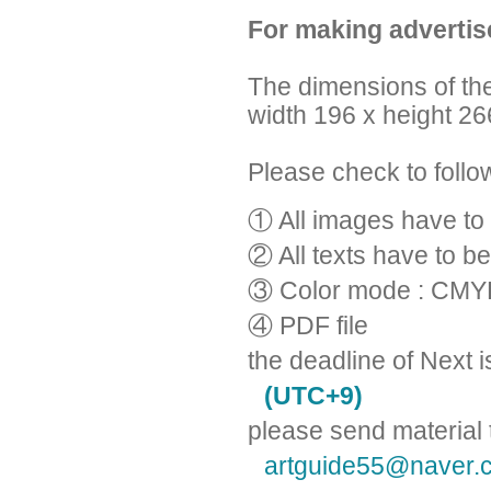
For making adverti
The dimensions of the
width 196 x height 2
Please check to follo
① All images have t
② All texts have to be
③ Color mode : CMY
④ PDF file
the deadline of Next i
(UTC+9)
please send material 
artguide55@naver.