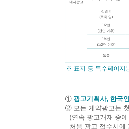
내지광고
전면 D
(목차 옆)
1/2면
(전면 이후)
1/4면
(1/2면 이후)
돌출
※ 표지 등 특수페이지는
①
광고기획사, 한국
② 모든 계약광고는 
(연속 광고개재 중에
처음 광고 접수시에