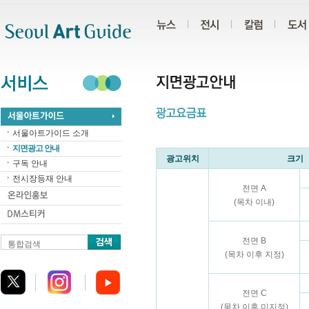
주메뉴
서브메뉴
본문바로가기
하단
서울아트가이드 소개
지면광고 안내
광고위치
크기
구독 안내
전시장등재 안내
전면 A
(목차 이내)
전면 B
통합검색
(목차 이후 지정)
전면 C
(목차 이후 미지정)