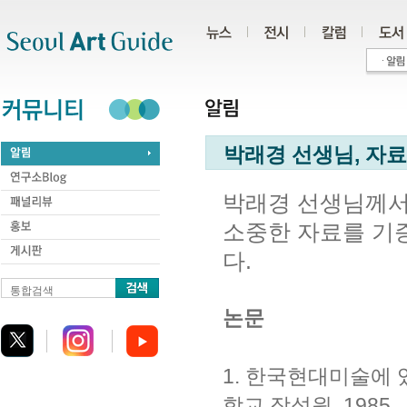
주메뉴
서브메뉴
본문바로가기
하단
박래경 선생님, 자
박래경 선생님께서 
소중한 자료를 기
다.
통합검색
논문
1. 한국현대미술에 있
학교 장석원, 1985