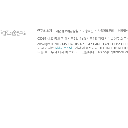
03015 서울 종로구 홍지문1길 4 (홍지동44) 김달진미술연구소 T +82.2.7
copyright © 2012 KIM DALJIN ART RESEARCH AND CONSULTING.
이 페이지는
서울아트가이드
에서 제공됩니다. This page provided 
다음 브라우져 에서 최적화 되어있습니다. This page optimized for t