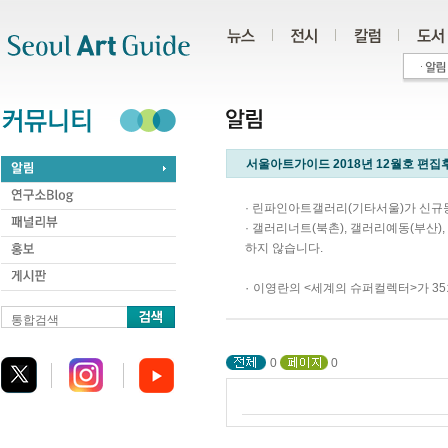
주메뉴
서브메뉴
본문바로가기
하단
서울아트가이드 2018년 12월호 편집
· 린파인아트갤러리(기타서울)가 신
· 갤러리너트(북촌), 갤러리예동(부산
하지 않습니다.
·
이영란의 <세계의 슈퍼컬렉터>가 3
통합검색
0
0