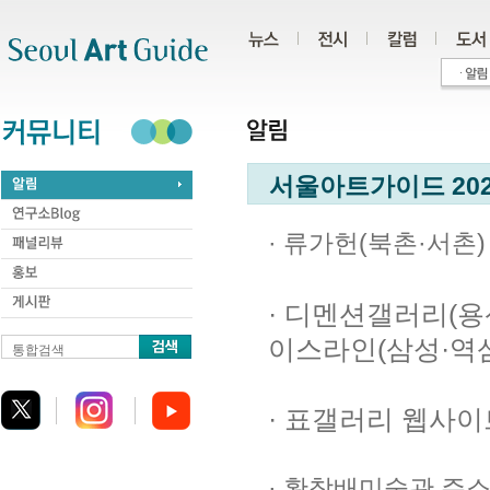
주메뉴
서브메뉴
본문바로가기
하단
서울아트가이드 202
· 류가헌(북촌·서촌
· 디멘션갤러리(용
이스라인(삼성·역
통합검색
· 표갤러리 웹사
· 황창배미술관 주소가