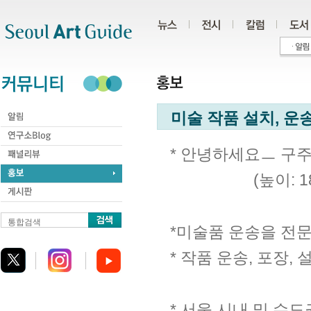
주메뉴
서브메뉴
본문바로가기
하단
미술 작품 설치, 운송
*
안녕하세요ㅡ 구
(
높이
: 
통합검색
*
미술품 운송을 전문
*
작품 운송
,
포장
,
*
서울 시내 및 수