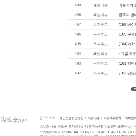
499
패널리뷰
예술가의 
498
패널리뷰
한국의 빌
497
독자투고
(166)베
496
독자투고
(165)구
495
독자투고
(164)과
494
패널리뷰
<그림 깨
493
독자투고
(163)김
492
독자투고
(162)김
03015 서울 종로구 홍지문1길 4 (홍지동44) 김달진미술연구소 T +82.2.7
copyright © 2012 KIM DALJIN ART RESEARCH AND CONSULTING.