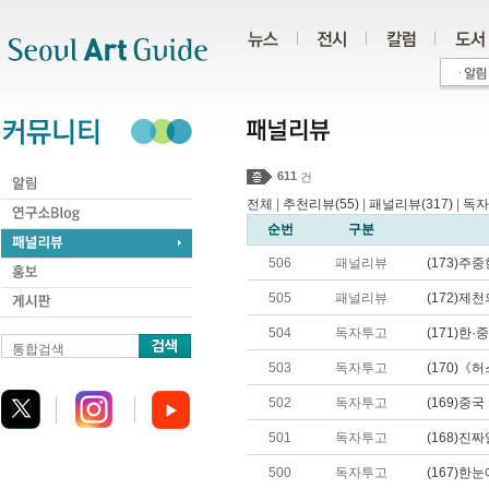
주메뉴
서브메뉴
본문바로가기
하단
611
건
전체
|
추천리뷰(55)
|
패널리뷰(317)
|
독자
순번
구분
506
패널리뷰
(173)
505
패널리뷰
(172)
504
독자투고
(171)한
통합검색
503
독자투고
(170)《
502
독자투고
(169)중
501
독자투고
(168)진
500
독자투고
(167)한