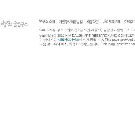
03015 서울 종로구 홍지문1길 4 (홍지동44) 김달진미술연구소 T +82.2.7
copyright © 2012 KIM DALJIN ART RESEARCH AND CONSULTING.
이 페이지는
서울아트가이드
에서 제공됩니다. This page provided 
다음 브라우져 에서 최적화 되어있습니다. This page optimized for t