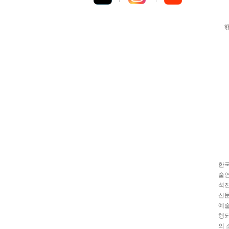
한국
술연
석진
신문
예
행되
의 