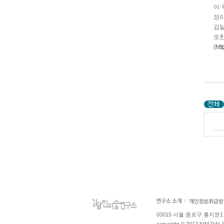
이 
정리
김
또
(
ht
03015 서울 종로구 홍지문1길 4