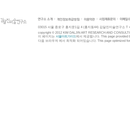
03015 서울 종로구 홍지문1길 4 (홍지동44) 김달진미술연구소 T +82.2.7
copyright © 2012 KIM DALJIN ART RESEARCH AND CONSULTING.
이 페이지는
서울아트가이드
에서 제공됩니다. This page provided 
다음 브라우져 에서 최적화 되어있습니다. This page optimized for t