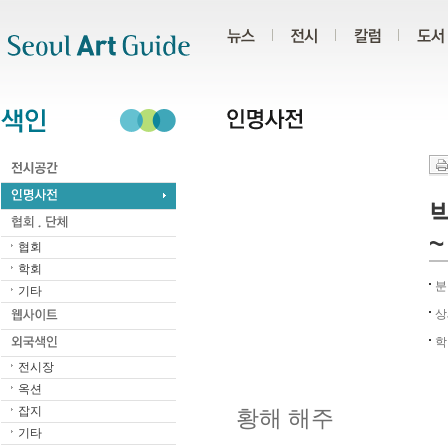
주메뉴
서브메뉴
본문바로가기
하단
박
~
협회
학회
분
기타
상
학
전시장
옥션
잡지
황해 해주
기타