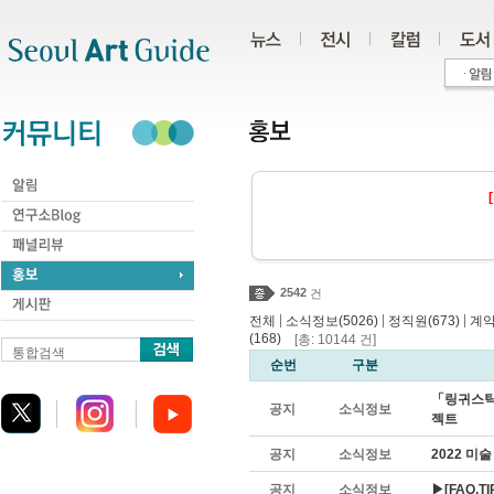
주메뉴
서브메뉴
본문바로가기
하단
2542
건
|
|
|
전체
소식정보(5026)
정직원(673)
계약
(168)
[총: 10144 건]
통합검색
순번
구분
「링귀스틱
공지
소식정보
젝트
공지
소식정보
2022 미
공지
소식정보
▶[FAQ,