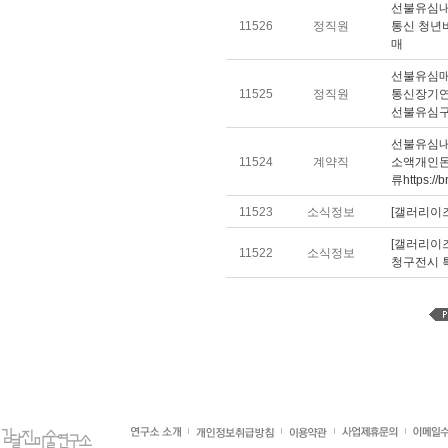
선불유심내
11526
정직원
통신 청년
매
선불유심매
11525
정직원
통신장기연
선불유심
선불유심내
11524
계약직
소액개인돈
류https://b
11523
소식정보
[갤러리이즈
[갤러리이즈
11522
소식정보
청구전시 