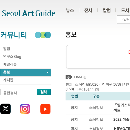
주메뉴
서브메뉴
본문바로가기
하단
11551
건
|
|
|
전체
소식정보(5026)
정직원(673)
계약
(168)
[총: 10144 건]
통합검색
순번
구분
「링귀스틱
공지
소식정보
젝트
공지
소식정보
2022 미
공지
소식정보
▶[FAQ,