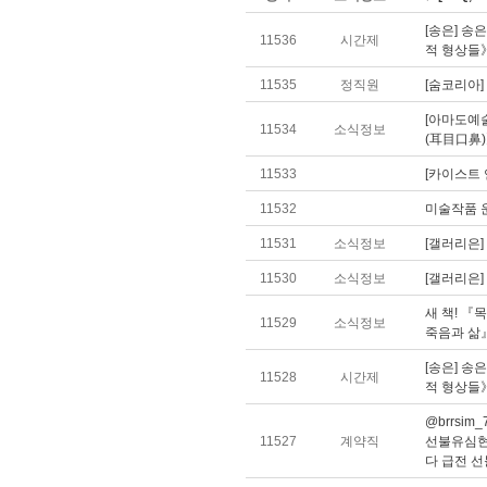
[송은] 송
11536
시간제
적 형상들
11535
정직원
[숨코리아]
[아마도예
11534
소식정보
(耳目口鼻
11533
[카이스트 
11532
미술작품 운
11531
소식정보
[갤러리은]
11530
소식정보
[갤러리은
새 책! 『
11529
소식정보
죽음과 삶』
[송은] 송
11528
시간제
적 형상들
@brrs
11527
계약직
선불유심현
다 급전 