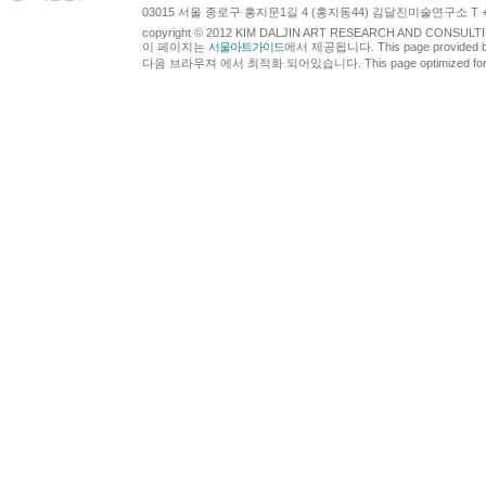
03015 서울 종로구 홍지문1길 4 (홍지동44) 김달진미술연구소 T +82.2.7
copyright © 2012 KIM DALJIN ART RESEARCH AND CONSULTING.
이 페이지는
서울아트가이드
에서 제공됩니다. This page provided 
다음 브라우져 에서 최적화 되어있습니다. This page optimized for t